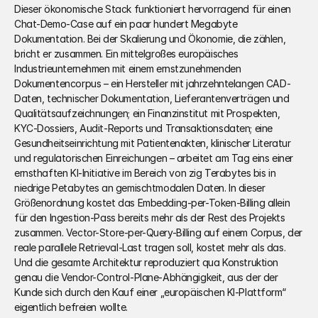
Dieser ökonomische Stack funktioniert hervorragend für einen 
Chat-Demo-Case auf ein paar hundert Megabyte 
Dokumentation. Bei der Skalierung und Ökonomie, die zählen, 
bricht er zusammen. Ein mittelgroßes europäisches 
Industrieunternehmen mit einem ernstzunehmenden 
Dokumentencorpus – ein Hersteller mit jahrzehntelangen CAD-
Daten, technischer Dokumentation, Lieferantenverträgen und 
Qualitätsaufzeichnungen; ein Finanzinstitut mit Prospekten, 
KYC-Dossiers, Audit-Reports und Transaktionsdaten; eine 
Gesundheitseinrichtung mit Patientenakten, klinischer Literatur 
und regulatorischen Einreichungen – arbeitet am Tag eins einer 
ernsthaften KI-Initiative im Bereich von zig Terabytes bis in 
niedrige Petabytes an gemischtmodalen Daten. In dieser 
Größenordnung kostet das Embedding-per-Token-Billing allein 
für den Ingestion-Pass bereits mehr als der Rest des Projekts 
zusammen. Vector-Store-per-Query-Billing auf einem Corpus, der 
reale parallele Retrieval-Last tragen soll, kostet mehr als das. 
Und die gesamte Architektur reproduziert qua Konstruktion 
genau die Vendor-Control-Plane-Abhängigkeit, aus der der 
Kunde sich durch den Kauf einer „europäischen KI-Plattform“ 
eigentlich befreien wollte.