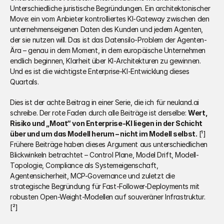
Unterschiedliche juristische Begründungen. Ein architektonischer 
Move: ein vom Anbieter kontrolliertes KI-Gateway zwischen den 
unternehmenseigenen Daten des Kunden und jedem Agenten, 
der sie nutzen will. Das ist das Datensilo-Problem der Agenten-
Ära – genau in dem Moment, in dem europäische Unternehmen 
endlich beginnen, Klarheit über KI-Architekturen zu gewinnen. 
Und es ist die wichtigste Enterprise-KI-Entwicklung dieses 
Quartals.
Dies ist der achte Beitrag in einer Serie, die ich für neuland.ai 
schreibe. Der rote Faden durch alle Beiträge ist derselbe: 
Wert, 
Risiko und „Moat“ von Enterprise-KI liegen in der Schicht 
über und um das Modell herum – nicht im Modell selbst.
 [¹] 
Frühere Beiträge haben dieses Argument aus unterschiedlichen 
Blickwinkeln betrachtet – Control Plane, Model Drift, Modell-
Topologie, Compliance als Systemeigenschaft, 
Agentensicherheit, MCP-Governance und zuletzt die 
strategische Begründung für Fast-Follower-Deployments mit 
robusten Open-Weight-Modellen auf souveräner Infrastruktur. 
[²]