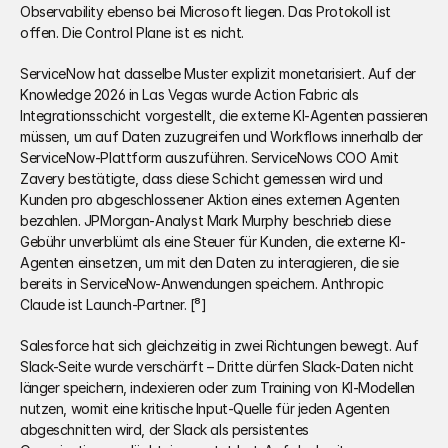
Observability ebenso bei Microsoft liegen. Das Protokoll ist 
offen. Die Control Plane ist es nicht.
ServiceNow hat dasselbe Muster explizit monetarisiert. Auf der 
Knowledge 2026 in Las Vegas wurde Action Fabric als 
Integrationsschicht vorgestellt, die externe KI-Agenten passieren 
müssen, um auf Daten zuzugreifen und Workflows innerhalb der 
ServiceNow-Plattform auszuführen. ServiceNows COO Amit 
Zavery bestätigte, dass diese Schicht gemessen wird und 
Kunden pro abgeschlossener Aktion eines externen Agenten 
bezahlen. JPMorgan-Analyst Mark Murphy beschrieb diese 
Gebühr unverblümt als eine Steuer für Kunden, die externe KI-
Agenten einsetzen, um mit den Daten zu interagieren, die sie 
bereits in ServiceNow-Anwendungen speichern. Anthropic 
Claude ist Launch-Partner. [⁸]
Salesforce hat sich gleichzeitig in zwei Richtungen bewegt. Auf 
Slack-Seite wurde verschärft – Dritte dürfen Slack-Daten nicht 
länger speichern, indexieren oder zum Training von KI-Modellen 
nutzen, womit eine kritische Input-Quelle für jeden Agenten 
abgeschnitten wird, der Slack als persistentes 