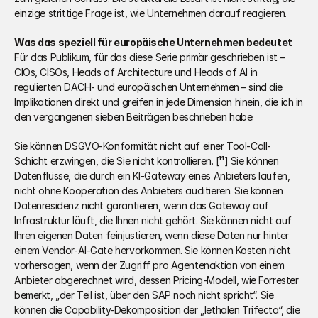
einzige strittige Frage ist, wie Unternehmen darauf reagieren.
Was das speziell für europäische Unternehmen bedeutet
Für das Publikum, für das diese Serie primär geschrieben ist – 
CIOs, CISOs, Heads of Architecture und Heads of AI in 
regulierten DACH- und europäischen Unternehmen – sind die 
Implikationen direkt und greifen in jede Dimension hinein, die ich in 
den vergangenen sieben Beiträgen beschrieben habe.
Sie können DSGVO-Konformität nicht auf einer Tool-Call-
Schicht erzwingen, die Sie nicht kontrollieren. [¹¹] Sie können 
Datenflüsse, die durch ein KI-Gateway eines Anbieters laufen, 
nicht ohne Kooperation des Anbieters auditieren. Sie können 
Datenresidenz nicht garantieren, wenn das Gateway auf 
Infrastruktur läuft, die Ihnen nicht gehört. Sie können nicht auf 
Ihren eigenen Daten feinjustieren, wenn diese Daten nur hinter 
einem Vendor-AI-Gate hervorkommen. Sie können Kosten nicht 
vorhersagen, wenn der Zugriff pro Agentenaktion von einem 
Anbieter abgerechnet wird, dessen Pricing-Modell, wie Forrester 
bemerkt, „der Teil ist, über den SAP noch nicht spricht“. Sie 
können die Capability-Dekomposition der „lethalen Trifecta“, die 