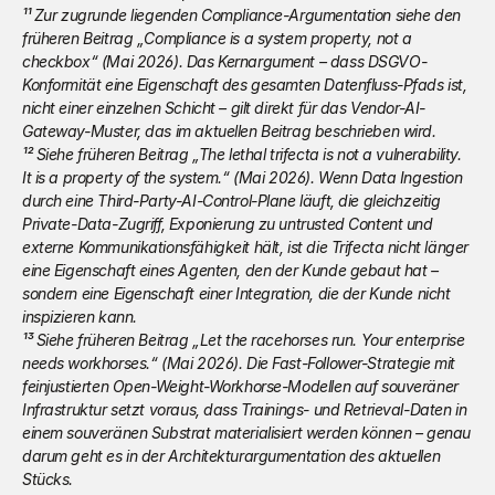
¹¹ Zur zugrunde liegenden Compliance-Argumentation siehe den 
früheren Beitrag „Compliance is a system property, not a 
checkbox“ (Mai 2026). Das Kernargument – dass DSGVO-
Konformität eine Eigenschaft des gesamten Datenfluss-Pfads ist, 
nicht einer einzelnen Schicht – gilt direkt für das Vendor-AI-
Gateway-Muster, das im aktuellen Beitrag beschrieben wird.
¹² Siehe früheren Beitrag „The lethal trifecta is not a vulnerability. 
It is a property of the system.“ (Mai 2026). Wenn Data Ingestion 
durch eine Third-Party-AI-Control-Plane läuft, die gleichzeitig 
Private-Data-Zugriff, Exponierung zu untrusted Content und 
externe Kommunikationsfähigkeit hält, ist die Trifecta nicht länger 
eine Eigenschaft eines Agenten, den der Kunde gebaut hat – 
sondern eine Eigenschaft einer Integration, die der Kunde nicht 
inspizieren kann.
¹³ Siehe früheren Beitrag „Let the racehorses run. Your enterprise 
needs workhorses.“ (Mai 2026). Die Fast-Follower-Strategie mit 
feinjustierten Open-Weight-Workhorse-Modellen auf souveräner 
Infrastruktur setzt voraus, dass Trainings- und Retrieval-Daten in 
einem souveränen Substrat materialisiert werden können – genau 
darum geht es in der Architekturargumentation des aktuellen 
Stücks.