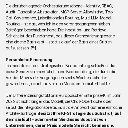
Die darüberliegende Orchestrierungsebene – Identity, RBAC, 
Audit, Capability-Abstraktion, MCP-Server-Allowlisting, Tool-
Call-Governance, jurisdiktionales Routing, Multi-LLM-Model-
Routing – ist das, was ich in den vorangegangenen sieben 
Beiträgen beschrieben habe. Die Ingestion- und Retrieval-
Schicht ist das Fundament, das dieser Orchestrierungsebene 
eine eigene Basis gibt – statt sie auf der Basis eines Dritten 
aufzusetzen. [¹⁵]
Persönliche Einordnung
Ich möchte mit der strategischen Beobachtung schließen, die 
diese Serie zusammenführt – eine Beobachtung, die durch die 
Vendor-Moves der vergangenen sechs Wochen schärfer 
geworden ist, als ich sie vor drei Monaten formuliert hätte.
Der Differenzierungsfaktor in europäischer Enterprise-KI im Jahr 
2026 ist nicht länger das Modell, die Chat-Oberfläche oder 
selbst die Integrationsbreite. Es ist die Antwort auf eine einfache 
Architekturfrage: 
Besitzt Ihre KI-Strategie das Substrat, auf 
dem sie läuft – oder mieten Sie dieses Substrat von 
Unternehmen, deren Preismodelle Sie nicht kennen und 