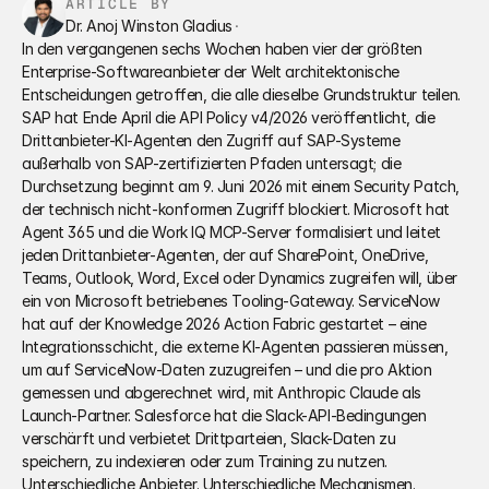
ARTICLE BY
Dr. Anoj Winston Gladius
·
In den vergangenen sechs Wochen haben vier der größten 
Enterprise-Softwareanbieter der Welt architektonische 
Entscheidungen getroffen, die alle dieselbe Grundstruktur teilen. 
SAP hat Ende April die API Policy v4/2026 veröffentlicht, die 
Drittanbieter-KI-Agenten den Zugriff auf SAP-Systeme 
außerhalb von SAP-zertifizierten Pfaden untersagt; die 
Durchsetzung beginnt am 9. Juni 2026 mit einem Security Patch, 
der technisch nicht-konformen Zugriff blockiert. Microsoft hat 
Agent 365 und die Work IQ MCP-Server formalisiert und leitet 
jeden Drittanbieter-Agenten, der auf SharePoint, OneDrive, 
Teams, Outlook, Word, Excel oder Dynamics zugreifen will, über 
ein von Microsoft betriebenes Tooling-Gateway. ServiceNow 
hat auf der Knowledge 2026 Action Fabric gestartet – eine 
Integrationsschicht, die externe KI-Agenten passieren müssen, 
um auf ServiceNow-Daten zuzugreifen – und die pro Aktion 
gemessen und abgerechnet wird, mit Anthropic Claude als 
Launch-Partner. Salesforce hat die Slack-API-Bedingungen 
verschärft und verbietet Drittparteien, Slack-Daten zu 
speichern, zu indexieren oder zum Training zu nutzen. 
Unterschiedliche Anbieter. Unterschiedliche Mechanismen. 