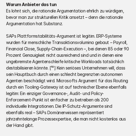
Warum Anbieter das tun
Es lohnt sich, die rationale Argumentation ehrlich zu würdigen, 
bevor man zur strukturellen Kritik ansetzt – denn die rationale 
Argumentation hat Substanz.
SAPs Plattformstabilitäts-Argument ist legitim. ERP-Systeme 
wurden für menschliche Transaktionsvolumina gebaut – Payroll, 
Financial Close, Supply-Chain-Execution –, bei denen 85 oder 90 
Prozent Genauigkeit nicht ausreichend sind und in denen eine 
ungebremste Agentenschleife kritische Workloads tatsächlich 
destabilisieren könnte. [¹⁰] Kein seriöses Unternehmen will, dass 
sein Hauptbuch durch einen schlecht begrenzten autonomen 
Agenten beschädigt wird. Microsofts Argument für das Routing 
durch ein Tooling-Gateway ist auf technischer Ebene ebenfalls 
legitim: Ein einziger Governance-, Audit- und Policy-
Enforcement-Punkt ist einfacher zu betreiben als 200 
individuelle Integrationen. Die IP-Schutz-Argumente sind 
ebenfalls real – SAPs Domänenwissen repräsentiert 
jahrzehntelange Prozessexpertise, die man nicht kostenlos aus 
der Hand gibt.