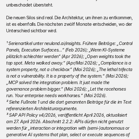
unbeschadet übersteht.
Die neuen Silos sind real. Die Architektur, um ihnen zu entkommen, 
ist es ebenfalls. Die nächsten zwölf Monate entscheiden, wo der 
Unterschied sichtbar wird.
¹ Serienartikel unter neuland.ai/insights. Frühere Beiträge: „Control 
Panels, Execution Surfaces…“ (Feb 2026); „Wenn KI-Systeme 
plötzlich schlechter werden“ (Apr 2026); „Open weights took the 
top spot. Meta walked away.“ (Apr/Mai 2026); „Compliance is a 
system property, not a checkbox“ (Mai 2026); „The lethal trifecta 
is not a vulnerability. It is a property of the system.“ (Mai 2026); 
„MCP solved the integration problem. It just made the 
governance problem bigger.“ (Mai 2026); „Let the racehorses 
run. Your enterprise needs workhorses.“ (Mai 2026).
² Siehe Fußnote 1 und die dort genannten Beiträge für die im Text 
referenzierten Architekturargumente.
³ SAP API Policy v4/2026, veröffentlicht April 2026, aktualisiert 
am 27. April 2026. Abschnitt 2.2.2: APIs dürfen nicht genutzt 
werden für „interaction or integration with (semi-)autonomous or 
generative AI systems that plan, select or execute sequences of 