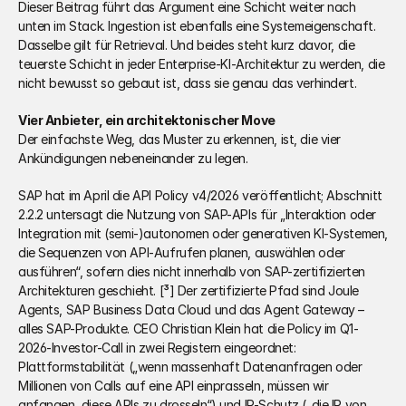
Dieser Beitrag führt das Argument eine Schicht weiter nach 
unten im Stack. Ingestion ist ebenfalls eine Systemeigenschaft. 
Dasselbe gilt für Retrieval. Und beides steht kurz davor, die 
teuerste Schicht in jeder Enterprise-KI-Architektur zu werden, die 
nicht bewusst so gebaut ist, dass sie genau das verhindert.
Vier Anbieter, ein architektonischer Move
Der einfachste Weg, das Muster zu erkennen, ist, die vier 
Ankündigungen nebeneinander zu legen.
SAP hat im April die API Policy v4/2026 veröffentlicht; Abschnitt 
2.2.2 untersagt die Nutzung von SAP-APIs für „Interaktion oder 
Integration mit (semi-)autonomen oder generativen KI-Systemen, 
die Sequenzen von API-Aufrufen planen, auswählen oder 
ausführen“, sofern dies nicht innerhalb von SAP-zertifizierten 
Architekturen geschieht. [³] Der zertifizierte Pfad sind Joule 
Agents, SAP Business Data Cloud und das Agent Gateway – 
alles SAP-Produkte. CEO Christian Klein hat die Policy im Q1-
2026-Investor-Call in zwei Registern eingeordnet: 
Plattformstabilität („wenn massenhaft Datenanfragen oder 
Millionen von Calls auf eine API einprasseln, müssen wir 
anfangen, diese APIs zu drosseln“) und IP-Schutz („die IP von 