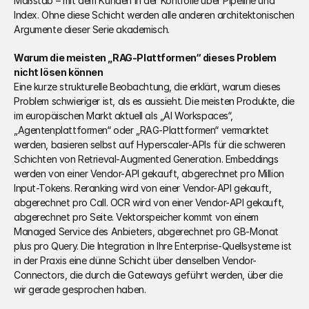
Maßstab – mit dem Kunden in der Kontrolle über Pipeline und 
Index. Ohne diese Schicht werden alle anderen architektonischen 
Argumente dieser Serie akademisch.
Warum die meisten „RAG-Plattformen“ dieses Problem 
nicht lösen können
Eine kurze strukturelle Beobachtung, die erklärt, warum dieses 
Problem schwieriger ist, als es aussieht. Die meisten Produkte, die 
im europäischen Markt aktuell als „AI Workspaces“, 
„Agentenplattformen“ oder „RAG-Plattformen“ vermarktet 
werden, basieren selbst auf Hyperscaler-APIs für die schweren 
Schichten von Retrieval-Augmented Generation. Embeddings 
werden von einer Vendor-API gekauft, abgerechnet pro Million 
Input-Tokens. Reranking wird von einer Vendor-API gekauft, 
abgerechnet pro Call. OCR wird von einer Vendor-API gekauft, 
abgerechnet pro Seite. Vektorspeicher kommt von einem 
Managed Service des Anbieters, abgerechnet pro GB-Monat 
plus pro Query. Die Integration in Ihre Enterprise-Quellsysteme ist 
in der Praxis eine dünne Schicht über denselben Vendor-
Connectors, die durch die Gateways geführt werden, über die 
wir gerade gesprochen haben.