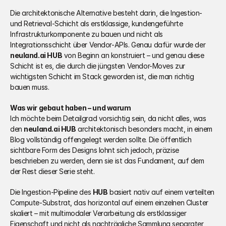
Die architektonische Alternative besteht darin, die Ingestion- 
und Retrieval-Schicht als erstklassige, kundengeführte 
Infrastrukturkomponente zu bauen und nicht als 
Integrationsschicht über Vendor-APIs. Genau dafür wurde der 
neuland.ai HUB
 von Beginn an konstruiert – und genau diese 
Schicht ist es, die durch die jüngsten Vendor-Moves zur 
wichtigsten Schicht im Stack geworden ist, die man richtig 
bauen muss.
Was wir gebaut haben – und warum
Ich möchte beim Detailgrad vorsichtig sein, da nicht alles, was 
den 
neuland.ai HUB
 architektonisch besonders macht, in einem 
Blog vollständig offengelegt werden sollte. Die öffentlich 
sichtbare Form des Designs lohnt sich jedoch, präzise 
beschrieben zu werden, denn sie ist das Fundament, auf dem 
der Rest dieser Serie steht.
Die Ingestion-Pipeline des 
HUB
 basiert nativ auf einem verteilten 
Compute-Substrat, das horizontal auf einem einzelnen Cluster 
skaliert – mit multimodaler Verarbeitung als erstklassiger 
Eigenschaft und nicht als nachträgliche Sammlung separater 