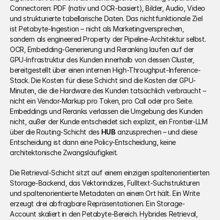
Connectoren: PDF (nativ und OCR-basiert), Bilder, Audio, Video 
und strukturierte tabellarische Daten. Das nichtfunktionale Ziel 
ist Petabyte-Ingestion – nicht als Marketingversprechen, 
sondern als engineered Property der Pipeline-Architektur selbst. 
OCR, Embedding-Generierung und Reranking laufen auf der 
GPU-Infrastruktur des Kunden innerhalb von dessen Cluster, 
bereitgestellt über einen internen High-Throughput-Inference-
Stack. Die Kosten für diese Schicht sind die Kosten der GPU-
Minuten, die die Hardware des Kunden tatsächlich verbraucht – 
nicht ein Vendor-Markup pro Token, pro Call oder pro Seite. 
Embeddings und Reranks verlassen die Umgebung des Kunden 
nicht, außer der Kunde entscheidet sich explizit, ein Frontier-LLM 
über die Routing-Schicht des 
HUB
 anzusprechen – und diese 
Entscheidung ist dann eine Policy-Entscheidung, keine 
architektonische Zwangsläufigkeit.
Die Retrieval-Schicht sitzt auf einem einzigen spaltenorientierten 
Storage-Backend, das Vektorindizes, Fulltext-Suchstrukturen 
und spaltenorientierte Metadaten an einem Ort hält. Ein Write 
erzeugt drei abfragbare Repräsentationen. Ein Storage-
Account skaliert in den Petabyte-Bereich. Hybrides Retrieval, 