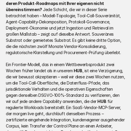
deren Produkt-Roadmaps mit Ihrer eigenen nicht 
übereinstimmen?
 Jede Schicht, die wir in dieser Serie 
betrachtet haben – Modell-Topologie, Tool-Call-Souveränität, 
Agent-Capability-Dekomposition, Protokoll-Governance, 
Deployment-Ökonomie und jetzt Ingestion und Retrieval im 
großen Maßstab – zeigt auf dieselbe Antwort. Souveränes 
Substrat oder gemietetes Substrat. Es gibt keine dritte Option, 
die die nächsten zwölf Monate Vendor-Konsolidierung, 
regulatorische Klarstellung und Procurement-Prüfung überlebt.
Ein Frontier-Modell, das in einem Wettbewerbsprodukt zwei 
Wochen früher landet als in unserem 
HUB
, ist eine Verzögerung, 
die wir bewusst akzeptieren – weil wir diese zwei Wochen nutzen, 
um die Tool-Call-Oberfläche, die Datenfluss-Pfade, das 
jurisdiktionale Verhalten und die operativen Eigenschaften 
gegen denselben DSGVO-100%-Standard zu verifizieren, den 
wir auf jede andere Capability anwenden, die der 
HUB
 für 
regulierte Workloads bereitstellt. Ein SaaS-Vendor-MCP-Server, 
der morgen live geht, durchläuft denselben Prozess – 
zertifizierte eingehende Integration, kundeneigener ausgehender 
Corpus, kein Transfer der Control Plane an einen Anbieter, 