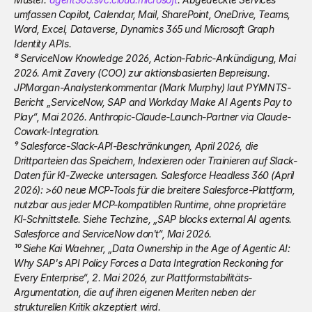
umfassen Copilot, Calendar, Mail, SharePoint, OneDrive, Teams, 
Word, Excel, Dataverse, Dynamics 365 und Microsoft Graph 
Identity APIs.
⁸ ServiceNow Knowledge 2026, Action-Fabric-Ankündigung, Mai 
2026. Amit Zavery (COO) zur aktionsbasierten Bepreisung. 
JPMorgan-Analystenkommentar (Mark Murphy) laut PYMNTS-
Bericht „ServiceNow, SAP and Workday Make AI Agents Pay to 
Play“, Mai 2026. Anthropic-Claude-Launch-Partner via Claude-
Cowork-Integration.
⁹ Salesforce-Slack-API-Beschränkungen, April 2026, die 
Drittparteien das Speichern, Indexieren oder Trainieren auf Slack-
Daten für KI-Zwecke untersagen. Salesforce Headless 360 (April 
2026): >60 neue MCP-Tools für die breitere Salesforce-Plattform, 
nutzbar aus jeder MCP-kompatiblen Runtime, ohne proprietäre 
KI-Schnittstelle. Siehe Techzine, „SAP blocks external AI agents. 
Salesforce and ServiceNow don't“, Mai 2026.
¹⁰ Siehe Kai Waehner, „Data Ownership in the Age of Agentic AI: 
Why SAP's API Policy Forces a Data Integration Reckoning for 
Every Enterprise“, 2. Mai 2026, zur Plattformstabilitäts-
Argumentation, die auf ihren eigenen Meriten neben der 
strukturellen Kritik akzeptiert wird.