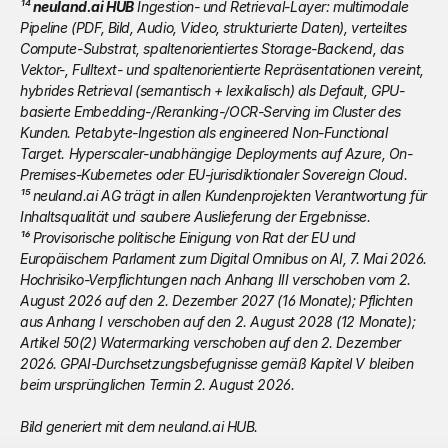
¹⁴ 
neuland.ai HUB
 Ingestion- und Retrieval-Layer: multimodale 
Pipeline (PDF, Bild, Audio, Video, strukturierte Daten), verteiltes 
Compute-Substrat, spaltenorientiertes Storage-Backend, das 
Vektor-, Fulltext- und spaltenorientierte Repräsentationen vereint, 
hybrides Retrieval (semantisch + lexikalisch) als Default, GPU-
basierte Embedding-/Reranking-/OCR-Serving im Cluster des 
Kunden. Petabyte-Ingestion als engineered Non-Functional 
Target. Hyperscaler-unabhängige Deployments auf Azure, On-
Premises-Kubernetes oder EU-jurisdiktionaler Sovereign Cloud.
¹⁵ neuland.ai AG trägt in allen Kundenprojekten Verantwortung für 
Inhaltsqualität und saubere Auslieferung der Ergebnisse.
¹⁶ Provisorische politische Einigung von Rat der EU und 
Europäischem Parlament zum Digital Omnibus on AI, 7. Mai 2026. 
Hochrisiko-Verpflichtungen nach Anhang III verschoben vom 2. 
August 2026 auf den 2. Dezember 2027 (16 Monate); Pflichten 
aus Anhang I verschoben auf den 2. August 2028 (12 Monate); 
Artikel 50(2) Watermarking verschoben auf den 2. Dezember 
2026. GPAI-Durchsetzungsbefugnisse gemäß Kapitel V bleiben 
beim ursprünglichen Termin 2. August 2026.
Bild generiert mit dem neuland.ai HUB.