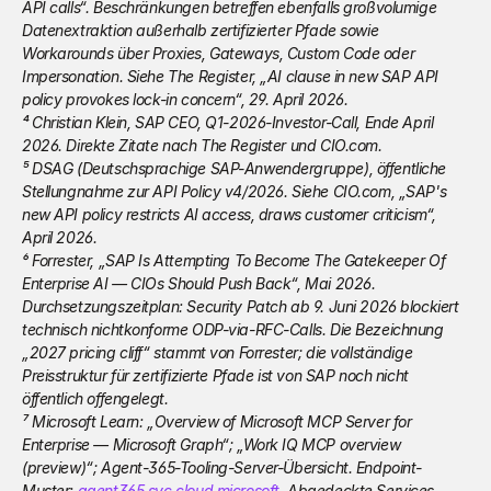
API calls“. Beschränkungen betreffen ebenfalls großvolumige 
Datenextraktion außerhalb zertifizierter Pfade sowie 
Workarounds über Proxies, Gateways, Custom Code oder 
Impersonation. Siehe The Register, „AI clause in new SAP API 
policy provokes lock-in concern“, 29. April 2026.
⁴ Christian Klein, SAP CEO, Q1-2026-Investor-Call, Ende April 
2026. Direkte Zitate nach The Register und CIO.com.
⁵ DSAG (Deutschsprachige SAP-Anwendergruppe), öffentliche 
Stellungnahme zur API Policy v4/2026. Siehe CIO.com, „SAP's 
new API policy restricts AI access, draws customer criticism“, 
April 2026.
⁶ Forrester, „SAP Is Attempting To Become The Gatekeeper Of 
Enterprise AI — CIOs Should Push Back“, Mai 2026. 
Durchsetzungszeitplan: Security Patch ab 9. Juni 2026 blockiert 
technisch nichtkonforme ODP-via-RFC-Calls. Die Bezeichnung 
„2027 pricing cliff“ stammt von Forrester; die vollständige 
Preisstruktur für zertifizierte Pfade ist von SAP noch nicht 
öffentlich offengelegt.
⁷ Microsoft Learn: „Overview of Microsoft MCP Server for 
Enterprise — Microsoft Graph“; „Work IQ MCP overview 
(preview)“; Agent-365-Tooling-Server-Übersicht. Endpoint-
Muster: 
agent365.svc.cloud.microsoft
. Abgedeckte Services 