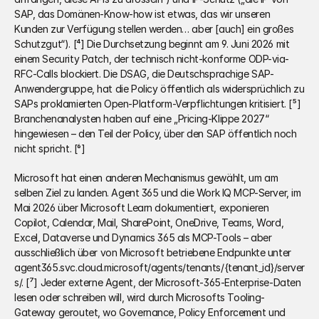
SAP, das Domänen-Know-how ist etwas, das wir unseren 
Kunden zur Verfügung stellen werden… aber [auch] ein großes 
Schutzgut“). [⁴] Die Durchsetzung beginnt am 9. Juni 2026 mit 
einem Security Patch, der technisch nicht-konforme ODP-via-
RFC-Calls blockiert. Die DSAG, die Deutschsprachige SAP-
Anwendergruppe, hat die Policy öffentlich als widersprüchlich zu 
SAPs proklamierten Open-Platform-Verpflichtungen kritisiert. [⁵] 
Branchenanalysten haben auf eine „Pricing-Klippe 2027“ 
hingewiesen – den Teil der Policy, über den SAP öffentlich noch 
nicht spricht. [⁶]
Microsoft hat einen anderen Mechanismus gewählt, um am 
selben Ziel zu landen. Agent 365 und die Work IQ MCP-Server, im 
Mai 2026 über Microsoft Learn dokumentiert, exponieren 
Copilot, Calendar, Mail, SharePoint, OneDrive, Teams, Word, 
Excel, Dataverse und Dynamics 365 als MCP-Tools – aber 
ausschließlich über von Microsoft betriebene Endpunkte unter 
agent365.svc.cloud.microsoft/agents/tenants/{tenant_id}/server
s/. [⁷] Jeder externe Agent, der Microsoft-365-Enterprise-Daten 
lesen oder schreiben will, wird durch Microsofts Tooling-
Gateway geroutet, wo Governance, Policy Enforcement und 