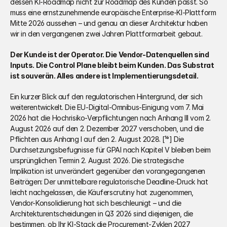
dessen KI-Roadmap nicht zur Roadmap des Kunden passt. So 
muss eine ernstzunehmende europäische Enterprise-KI-Plattform 
Mitte 2026 aussehen – und genau an dieser Architektur haben 
wir in den vergangenen zwei Jahren Plattformarbeit gebaut.
Der Kunde ist der Operator. Die Vendor-Datenquellen sind 
Inputs. Die Control Plane bleibt beim Kunden. Das Substrat 
ist souverän. Alles andere ist Implementierungsdetail.
Ein kurzer Blick auf den regulatorischen Hintergrund, der sich 
weiterentwickelt. Die EU-Digital-Omnibus-Einigung vom 7. Mai 
2026 hat die Hochrisiko-Verpflichtungen nach Anhang III vom 2. 
August 2026 auf den 2. Dezember 2027 verschoben, und die 
Pflichten aus Anhang I auf den 2. August 2028. [¹⁶] Die 
Durchsetzungsbefugnisse für GPAI nach Kapitel V bleiben beim 
ursprünglichen Termin 2. August 2026. Die strategische 
Implikation ist unverändert gegenüber den vorangegangenen 
Beiträgen: Der unmittelbare regulatorische Deadline-Druck hat 
leicht nachgelassen, die Käuferscrutiny hat zugenommen, 
Vendor-Konsolidierung hat sich beschleunigt – und die 
Architekturentscheidungen in Q3 2026 sind diejenigen, die 
bestimmen, ob Ihr KI-Stack die Procurement-Zyklen 2027 