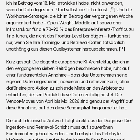
ich im Beitrag vom 18. Mai entwickelt habe, nicht anwenden, 
wenn Ihr Data-Ingestion-Pfad selbst die Trifecta ist. [¹²] Und die 
Workhorse-Strategie, die ich im Beitrag der vergangenen Woche 
argumentiert habe – Open-Weight-Modelle auf souveräner 
Infrastruktur für die 70–90 % des Enterprise-Inferenz-Traffics zu 
fine-tunen, die nicht das Frontier-Level benötigen – funktioniert 
nur, wenn Sie Ihre Trainings- und Retrieval-Daten tatsächlich 
unabhängig aus diesen Quellsystemen herausbekommen. [¹³]
Kurz gesagt: Die elegante europäische KI-Architektur, die ich in 
den vergangenen sieben Beiträgen beschrieben habe, ruht auf 
einer fundamentalen Annahme – dass das Unternehmen seine 
eigenen Daten ingestieren, indexieren und retrieven kann, ohne 
dafür eine pro Aktion zu zahlende Miete an den Anbieter zu 
entrichten, dessen Produkt diese Daten zufällig hostet. Die 
Vendor-Moves von April bis Mai 2026 sind genau der Angriff auf 
diese Annahme, auf den diese Serie implizit hingearbeitet hat.
Die architektonische Antwort folgt direkt aus der Diagnose: Die 
Ingestion- und Retrieval-Schicht muss auf souveränen 
Fundamenten gebaut werden – im Terabyte- bis Petabyte-