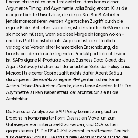
Ebenso ehrlich ist es aber festzustellen, dass keines dieser 
Argumente Timing und Asymmetrie vollständig erklärt. KI ist die 
margenstärkste Umsatzlinie, die die großen SaaS-Anbieter 
jemals monetarisieren werden. Agentischen Zugriff durch die 
eigene KI des Anbieters zu routen, ist der strukturelle Move, den 
sie machen müssen, wenn sie diese Marge einfangen wollen – 
und das Plattformstabilitäts-Argument ist die öffentlich 
verträgliche Version einer kommerziellen Entscheidung, die 
bereits aus dem darunterliegenden Produktportfolio ablesbar 
ist. SAPs eigene KI-Produkte (Joule, Business Data Cloud, das 
Agent Gateway) stehen auf der erlaubten Seite der Policy-Linie. 
Microsofts eigener Copilot zahlt nichts dafür, Agent 365 zu 
durchqueren. ServiceNows eigene KI-Agenten zahlen keine 
Action-Fabric-Pro-Action-Gebühr, die externe Agenten trifft. Die 
Asymmetrie ist kein Nebeneffekt der Architektur; sie ist die 
Architektur.
Die Forrester-Analyse zur SAP-Policy kommt zum gleichen 
Ergebnis in komprimierter Form: Dies ist ein Move, um zum 
Gatekeeper von Enterprise-KI zu werden, und CIOs sollten 
gegensteuern. [⁶] Die DSAG-Kritik kommt im höflicheren Deutsch 
zum gleichen Schluss. Die strukturelle Lesart ist nicht strittig; die 