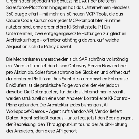
Organisationsgedächtnis genutzt hat. Auf der breiteren 
Salesforce-Plattform hingegen hat das Unternehmen Headless 
360 ausgeliefert – mit mehr als 60 neuen MCP-Tools, die aus 
Claude Code, Cursor oder jeder MCP-kompatiblen Runtime 
nutzbar sind, ohne proprietäre KI-Schnittstelle. [⁹] Ein 
Unternehmen, zwei entgegengesetzte Haltungen zur gleichen 
Architekturfrage – offenbar abhängig davon, auf welche 
Akquisition sich die Policy bezieht.
Die Mechanismen unterscheiden sich. SAP schränkt vollständig 
ein. Microsoft routet durch sein Gateway. ServiceNow rechnet 
pro Aktion ab. Salesforce schränkt bei Slack ein und öffnet auf 
der breiteren Plattform. Aus Sicht des europäischen Enterprise-
Einkäufers ist die praktische Folge von drei der vier jedoch 
dieselbe: Die Datenquellen, für die das Unternehmen bezahlt, 
werden strukturell an eine vom Anbieter kontrollierte KI-Control-
Plane gebunden. Die Architektur jedes bisherigen „AI 
Workspace“-Demos – Agent ruft Vendor-API, Vendor liefert 
Daten, Agent schließt daraus – unterliegt jetzt den Bedingungen, 
der Bepreisung, den Throughput-Limits und der Audit-Haltung 
des Anbieters, dem diese API gehört.