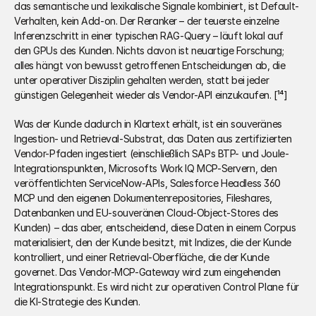
das semantische und lexikalische Signale kombiniert, ist Default-
Verhalten, kein Add-on. Der Reranker – der teuerste einzelne 
Inferenzschritt in einer typischen RAG-Query – läuft lokal auf 
den GPUs des Kunden. Nichts davon ist neuartige Forschung; 
alles hängt von bewusst getroffenen Entscheidungen ab, die 
unter operativer Disziplin gehalten werden, statt bei jeder 
günstigen Gelegenheit wieder als Vendor-API einzukaufen. [¹⁴]
Was der Kunde dadurch in Klartext erhält, ist ein souveränes 
Ingestion- und Retrieval-Substrat, das Daten aus zertifizierten 
Vendor-Pfaden ingestiert (einschließlich SAPs BTP- und Joule-
Integrationspunkten, Microsofts Work IQ MCP-Servern, den 
veröffentlichten ServiceNow-APIs, Salesforce Headless 360 
MCP und den eigenen Dokumentenrepositories, Fileshares, 
Datenbanken und EU-souveränen Cloud-Object-Stores des 
Kunden) – das aber, entscheidend, diese Daten in einem Corpus 
materialisiert, den der Kunde besitzt, mit Indizes, die der Kunde 
kontrolliert, und einer Retrieval-Oberfläche, die der Kunde 
governet. Das Vendor-MCP-Gateway wird zum eingehenden 
Integrationspunkt. Es wird nicht zur operativen Control Plane für 
die KI-Strategie des Kunden.