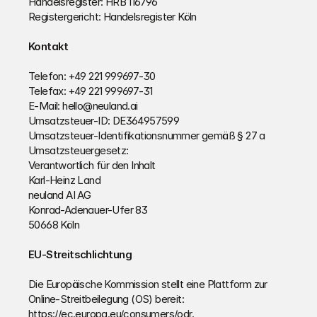
Handelsregister: HRB 116796
Registergericht: Handelsregister Köln
Kontakt
Telefon: +49 221 999697-30
Telefax: +49 221 999697-31
E-Mail: hello@neuland.ai
Umsatzsteuer-ID: DE364957599
Umsatzsteuer-Identifikationsnummer gemäß § 27 a 
Umsatzsteuergesetz:
Verantwortlich für den Inhalt
Karl-Heinz Land
neuland AI AG
Konrad-Adenauer-Ufer 83
50668 Köln
EU-Streitschlichtung
Die Europäische Kommission stellt eine Plattform zur 
Online-Streitbeilegung (OS) bereit: 
https://ec.europa.eu/consumers/odr.