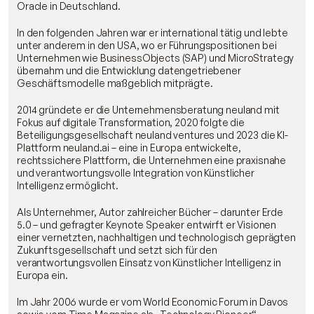
Oracle in Deutschland. 
In den folgenden Jahren war er international tätig und lebte 
unter anderem in den USA, wo er Führungspositionen bei 
Unternehmen wie BusinessObjects (SAP) und MicroStrategy 
übernahm und die Entwicklung datengetriebener 
Geschäftsmodelle maßgeblich mitprägte. 
2014 gründete er die Unternehmensberatung neuland mit 
Fokus auf digitale Transformation, 2020 folgte die 
Beteiligungsgesellschaft neuland ventures und 2023 die KI-
Plattform neuland.ai – eine in Europa entwickelte, 
rechtssichere Plattform, die Unternehmen eine praxisnahe 
und verantwortungsvolle Integration von Künstlicher 
Intelligenz ermöglicht. 
Als Unternehmer, Autor zahlreicher Bücher – darunter Erde 
5.0 – und gefragter Keynote Speaker entwirft er Visionen 
einer vernetzten, nachhaltigen und technologisch geprägten 
Zukunftsgesellschaft und setzt sich für den 
verantwortungsvollen Einsatz von Künstlicher Intelligenz in 
Europa ein. 
Im Jahr 2006 wurde er vom World Economic Forum in Davos 