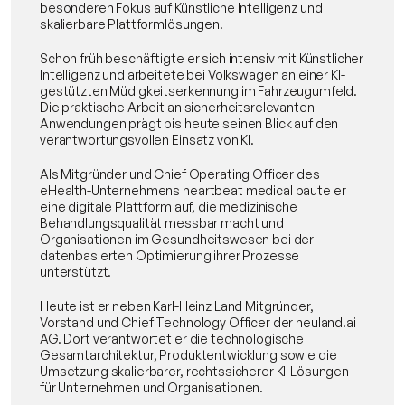
besonderen Fokus auf Künstliche Intelligenz und 
skalierbare Plattformlösungen.
Schon früh beschäftigte er sich intensiv mit Künstlicher 
Intelligenz und arbeitete bei Volkswagen an einer KI-
gestützten Müdigkeitserkennung im Fahrzeugumfeld. 
Die praktische Arbeit an sicherheitsrelevanten 
Anwendungen prägt bis heute seinen Blick auf den 
verantwortungsvollen Einsatz von KI.
Als Mitgründer und Chief Operating Officer des 
eHealth-Unternehmens heartbeat medical baute er 
eine digitale Plattform auf, die medizinische 
Behandlungsqualität messbar macht und 
Organisationen im Gesundheitswesen bei der 
datenbasierten Optimierung ihrer Prozesse 
unterstützt.
Heute ist er neben Karl-Heinz Land Mitgründer, 
Vorstand und Chief Technology Officer der neuland.ai 
AG. Dort verantwortet er die technologische 
Gesamtarchitektur, Produktentwicklung sowie die 
Umsetzung skalierbarer, rechtssicherer KI-Lösungen 
für Unternehmen und Organisationen.