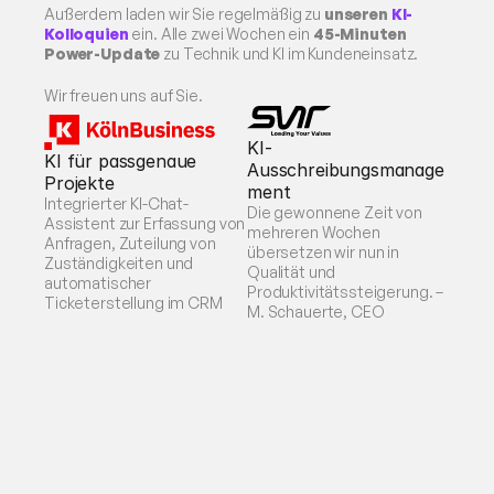
Außerdem laden wir Sie regelmäßig zu 
unseren 
KI-
Kolloquien
 ein. Alle zwei Wochen ein 
45-Minuten 
Power-Update
 zu Technik und KI im Kundeneinsatz.
Wir freuen uns auf Sie.
KI-
KI für passgenaue 
Ausschreibungsmanage
Projekte
ment
Integrierter KI-Chat-
Die gewonnene Zeit von 
Assistent zur Erfassung von 
mehreren Wochen 
Anfragen, Zuteilung von 
übersetzen wir nun in 
Zuständigkeiten und 
Qualität und 
automatischer 
Produktivitätssteigerung. – 
Ticketerstellung im CRM
M. Schauerte, CEO