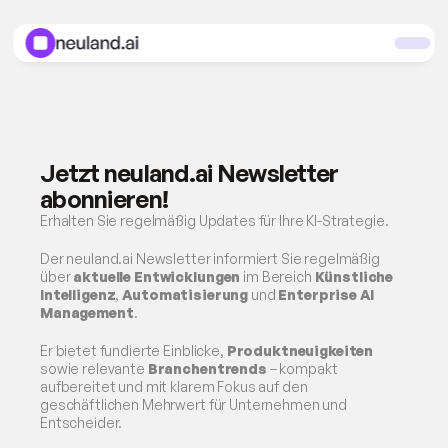
Jetzt neuland.ai Newsletter 
abonnieren!
Erhalten Sie regelmäßig Updates für Ihre KI-Strategie.
Der neuland.ai Newsletter informiert Sie regelmäßig 
über 
aktuelle Entwicklungen
 im Bereich 
Künstliche 
Intelligenz
, 
Automatisierung
 und 
Enterprise AI 
Management
. 
Er bietet fundierte Einblicke, 
Produktneuigkeiten
sowie relevante 
Branchentrends
 – kompakt 
aufbereitet und mit klarem Fokus auf den 
geschäftlichen Mehrwert für Unternehmen und 
Entscheider.