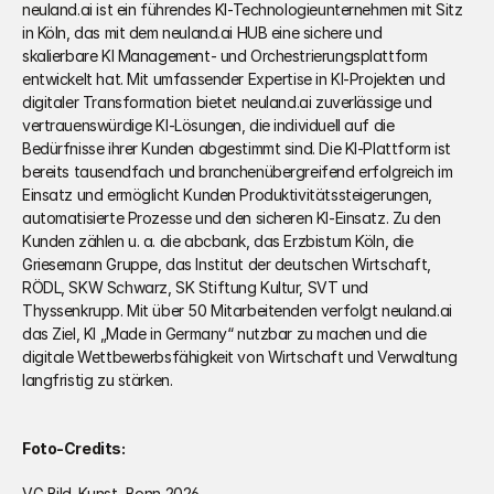
neuland.ai ist ein führendes KI-Technologieunternehmen mit Sitz 
in Köln, das mit dem neuland.ai HUB eine sichere und 
skalierbare KI Management- und Orchestrierungsplattform 
entwickelt hat. Mit umfassender Expertise in KI-Projekten und 
digitaler Transformation bietet neuland.ai zuverlässige und 
vertrauenswürdige KI-Lösungen, die individuell auf die 
Bedürfnisse ihrer Kunden abgestimmt sind. Die KI-Plattform ist 
bereits tausendfach und branchenübergreifend erfolgreich im 
Einsatz und ermöglicht Kunden Produktivitätssteigerungen, 
automatisierte Prozesse und den sicheren KI-Einsatz. Zu den 
Kunden zählen u. a. die abcbank, das Erzbistum Köln, die 
Griesemann Gruppe, das Institut der deutschen Wirtschaft, 
RÖDL, SKW Schwarz, SK Stiftung Kultur, SVT und 
Thyssenkrupp. Mit über 50 Mitarbeitenden verfolgt neuland.ai 
das Ziel, KI „Made in Germany“ nutzbar zu machen und die 
digitale Wettbewerbsfähigkeit von Wirtschaft und Verwaltung 
langfristig zu stärken.
Foto-Credits: 
VG Bild-Kunst, Bonn 2026