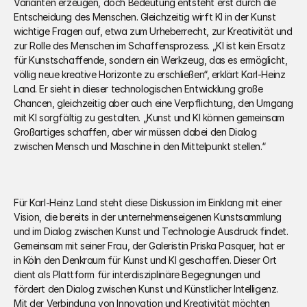
Varianten erzeugen, doch Bedeutung entsteht erst durch die 
Entscheidung des Menschen. Gleichzeitig wirft KI in der Kunst 
wichtige Fragen auf, etwa zum Urheberrecht, zur Kreativität und 
zur Rolle des Menschen im Schaffensprozess. „KI ist kein Ersatz 
für Kunstschaffende, sondern ein Werkzeug, das es ermöglicht, 
völlig neue kreative Horizonte zu erschließen“, erklärt Karl-Heinz 
Land. Er sieht in dieser technologischen Entwicklung große 
Chancen, gleichzeitig aber auch eine Verpflichtung, den Umgang 
mit KI sorgfältig zu gestalten. „Kunst und KI können gemeinsam 
Großartiges schaffen, aber wir müssen dabei den Dialog 
zwischen Mensch und Maschine in den Mittelpunkt stellen.“
Für Karl-Heinz Land steht diese Diskussion im Einklang mit einer 
Vision, die bereits in der unternehmenseigenen Kunstsammlung 
und im Dialog zwischen Kunst und Technologie Ausdruck findet. 
Gemeinsam mit seiner Frau, der Galeristin Priska Pasquer, hat er 
in Köln den Denkraum für Kunst und KI geschaffen. Dieser Ort 
dient als Plattform für interdisziplinäre Begegnungen und 
fördert den Dialog zwischen Kunst und Künstlicher Intelligenz. 
Mit der Verbindung von Innovation und Kreativität möchten 