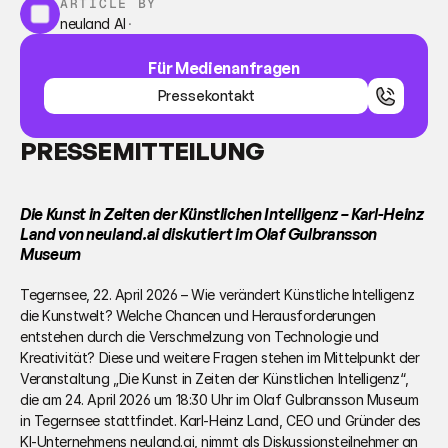
ARTICLE BY
neuland AI
·
Für Medienanfragen
Pressekontakt
Pressekontakt
PRESSEMITTEILUNG
Die Kunst in Zeiten der Künstlichen Intelligenz – Karl-Heinz 
Land von neuland.ai diskutiert im Olaf Gulbransson 
Museum
Tegernsee, 22. April 2026 – Wie verändert Künstliche Intelligenz 
die Kunstwelt? Welche Chancen und Herausforderungen 
entstehen durch die Verschmelzung von Technologie und 
Kreativität? Diese und weitere Fragen stehen im Mittelpunkt der 
Veranstaltung „Die Kunst in Zeiten der Künstlichen Intelligenz“, 
die am 24. April 2026 um 18:30 Uhr im Olaf Gulbransson Museum 
in Tegernsee stattfindet. Karl-Heinz Land, CEO und Gründer des 
KI-Unternehmens neuland.ai, nimmt als Diskussionsteilnehmer an 