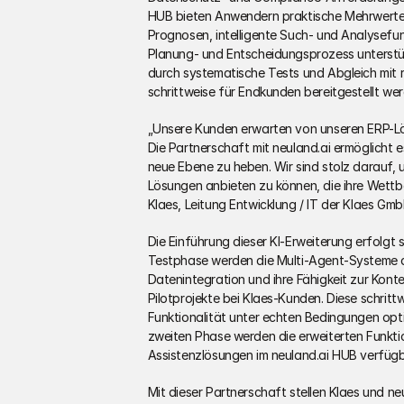
HUB bieten Anwendern praktische Mehrwerte
Prognosen, intelligente Such- und Analysefu
Planung- und Entscheidungsprozess unterstütz
durch systematische Tests und Abgleich mit re
schrittweise für Endkunden bereitgestellt wer
„Unsere Kunden erwarten von unseren ERP-Lösu
Die Partnerschaft mit neuland.ai ermöglicht 
neue Ebene zu heben. Wir sind stolz darauf, 
Lösungen anbieten zu können, die ihre Wettbe
Klaes, Leitung Entwicklung / IT der Klaes Gmb
Die Einführung dieser KI-Erweiterung erfolgt sc
Testphase werden die Multi-Agent-Systeme des
Datenintegration und ihre Fähigkeit zur Konte
Pilotprojekte bei Klaes-Kunden. Diese schrittw
Funktionalität unter echten Bedingungen opti
zweiten Phase werden die erweiterten Funkti
Assistenzlösungen im neuland.ai HUB verfüg
Mit dieser Partnerschaft stellen Klaes und neu