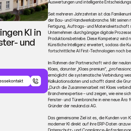
Auswertungen und intelligente Entscheidungs
Seit mehreren Jahrzehnten ist das Familienunte
der Bau- und Handwerksbranche. Mit seinen m
Fertigung, Auftrags- und Materialwirtschaft 
ngen KI in 
Unternehmen durchgängige digitale Prozesse 
Produktionsbetriebe. Diese Kompetenz wird nun
ter- und 
Künstliche Intelligenz erweitert, sodass die 
fortschrittliche AI First-Technologien noch b
Im Rahmen der Partnerschaft wird der neulan
Klaes, darunter „Klaes premium“, „professional“
ermöglicht die systematische Verbindung wese
essekontakt
Kalkulationsdaten und schafft damit die Grun
„Durch die Zusammenarbeit mit Klaes verbinde
Branchenexpertise – und zeigen, wie eine siche
essekontakt
Fenster- und Türenbranche in eine neue Ära fü
Gründer der neuland.ai AG.
Das gemeinsame Ziel ist es, die Kunden von Kla
moderner KI direkt auf ihre ERP-Daten anzuwen
Datenschutz- und Compliance-Anforderungen 