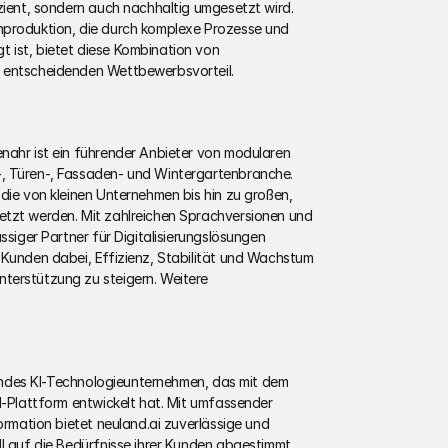
zient, sondern auch nachhaltig umgesetzt wird. 
nproduktion, die durch komplexe Prozesse und 
ist, bietet diese Kombination von 
n entscheidenden Wettbewerbsvorteil.
nahr ist ein führender Anbieter von modularen 
, Türen-, Fassaden- und Wintergartenbranche. 
die von kleinen Unternehmen bis hin zu großen, 
etzt werden. Mit zahlreichen Sprachversionen und 
ssiger Partner für Digitalisierungslösungen 
 Kunden dabei, Effizienz, Stabilität und Wachstum 
terstützung zu steigern. Weitere 
hrendes KI-Technologieunternehmen, das mit dem 
I-Plattform entwickelt hat. Mit umfassender 
ormation bietet neuland.ai zuverlässige und 
ll auf die Bedürfnisse ihrer Kunden abgestimmt 