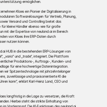
unterstützung ermöglichen.
rnehmen Klaes ein Pionier der Digitalisierung in 
odularen Softwarelösungen für Vertrieb, Planung, 
sowie Versand und Controlling bietet das 
für kleine Händler ebenso wie für große 
 mit der Expertise von neuland.ai im Bereich 
Kunden von Klaes ihre ERP-Daten durch 
esser nutzen können.
d.ai HUB in die bestehenden ERP-Lösungen von 
, „vario“ und „trade“, integriert. Die Plattform 
ntlicher Produktions-, Auftrags-, Kunden- und 
dlage für eine hochwertige Datenintegration. 
n wir Spitzentechnologie mit jahrzehntelanger 
re, zuverlässige und praxisorientierte KI die 
hren kann“, erklärt Karl-Heinz Land, CEO und 
es langfristig in die Lage zu versetzen, die Kraft 
den. Hierbei steht die strikte Einhaltung von 
im Vordergrund. Die KI-Funktionen des neuland.ai 