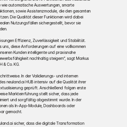
 wie automatische Auswertungen, smarte 
nktionen, sowie Assistenzmodule, die den gesamten 
en. Die Qualität dieser Funktionen wird dabei 
alen Nutzungsfällen sichergestellt, bevor sie 
den.
ngen Effizienz, Zuverlässigkeit und Stabilität. 
es uns, diese Anforderungen auf eine vollkommen 
unseren Kunden intelligente und praxisnahe 
werbsfähigkeit nachhaltig steigern“, sagt Markus 
H & Co. KG.
hrittweise. In der Validierungs- und internen 
 neuland.ai HUB intensiv auf die Qualität ihrer 
xtualisierung geprüft. Anschließend folgen erste 
eise Markteinführung stellt sicher, dass jede 
miert und sorgfältig abgestimmt wurde. In der 
onen als In-App-Module, Dashboards oder 
bar gemacht.
land.ai sicher, dass die digitale Transformation 