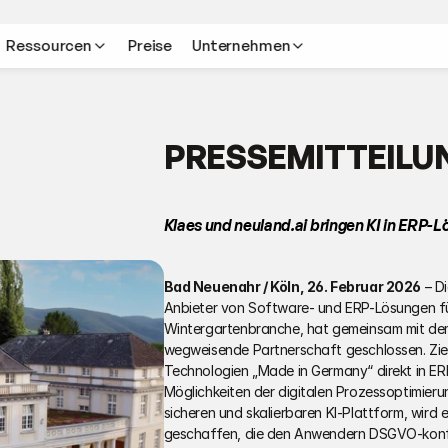
Ressourcen
Preise
Unternehmen
PRESSEMITTEILU
Klaes und neuland.ai bringen KI in ERP-
Bad Neuenahr / Köln, 26. Februar 2026
 – D
Anbieter von Software- und ERP-Lösungen für
Wintergartenbranche, hat gemeinsam mit dem
wegweisende Partnerschaft geschlossen. Ziel
Technologien „Made in Germany“ direkt in ER
Möglichkeiten der digitalen Prozessoptimierun
sicheren und skalierbaren KI-Plattform, wird
geschaffen, die den Anwendern DSGVO-konfo