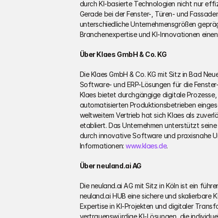
durch KI-basierte Technologien nicht nur effi
Gerade bei der Fenster-, Türen- und Fassade
unterschiedliche Unternehmensgrößen geprägt 
Branchenexpertise und KI-Innovationen eine
Über Klaes GmbH & Co. KG
Die Klaes GmbH & Co. KG mit Sitz in Bad Neue
Software- und ERP-Lösungen für die Fenster-
Klaes bietet durchgängige digitale Prozesse, 
automatisierten Produktionsbetrieben einges
weltweitem Vertrieb hat sich Klaes als zuverlä
etabliert. Das Unternehmen unterstützt seine
durch innovative Software und praxisnahe Un
Informationen: 
www.klaes.de
.
Über neuland.ai AG
Die neuland.ai AG mit Sitz in Köln ist ein fü
neuland.ai HUB eine sichere und skalierbare K
Expertise in KI-Projekten und digitaler Transf
vertrauenswürdige KI-Lösungen, die individue