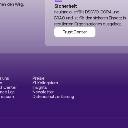
hnen den Weg.
Sicherheit
neuland.ai erfüllt DSGVO, DORA und 
BRAO und ist für den sicheren Einsatz in 
regulierten Organisationen ausgelegt.
Trust Center
Trust Center
r uns
Preise
s
KI-Kolloquium
st Center
Insights
nge Log
Newsletter
ressum
Datenschutzerklärung