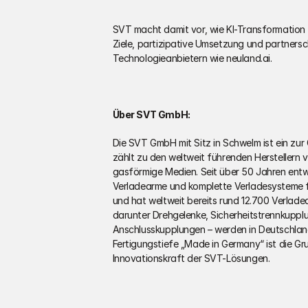
SVT macht damit vor, wie KI-Transformation im 
Ziele, partizipative Umsetzung und partnersc
Technologieanbietern wie neuland.ai.  
Über SVT GmbH: 
Die SVT GmbH mit Sitz in Schwelm ist ein z
zählt zu den weltweit führenden Herstellern v
gasförmige Medien. Seit über 50 Jahren entwic
Verladearme und komplette Verladesysteme für
und hat weltweit bereits rund 12.700 Verlade
darunter Drehgelenke, Sicherheitstrennkuppl
Anschlusskupplungen – werden in Deutschland 
Fertigungstiefe „Made in Germany“ ist die Gru
Innovationskraft der SVT-Lösungen.  