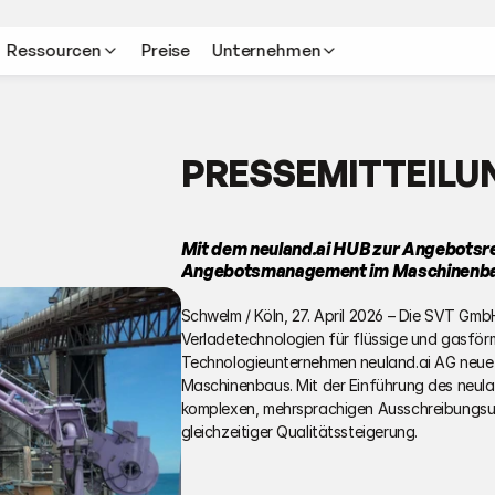
Ressourcen
Preise
Unternehmen
PRESSEMITTEILU
Mit dem neuland.ai HUB zur Angebotsrev
Angebotsmanagement im Maschinenba
Schwelm / Köln, 27. April 2026 – Die SVT GmbH
Verladetechnologien für flüssige und gasför
Technologieunternehmen neuland.ai AG neu
Maschinenbaus. Mit der Einführung des neulan
komplexen, mehrsprachigen Ausschreibungsunt
gleichzeitiger Qualitätssteigerung.  