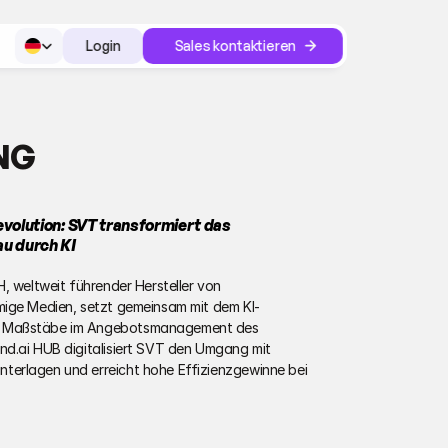
Select Language
Login
Sales kontaktieren
Login
NG
olution: SVT transformiert das 
u durch KI
, weltweit führender Hersteller von 
mige Medien, setzt gemeinsam mit dem KI-
e Maßstäbe im Angebotsmanagement des 
d.ai HUB digitalisiert SVT den Umgang mit 
erlagen und erreicht hohe Effizienzgewinne bei 