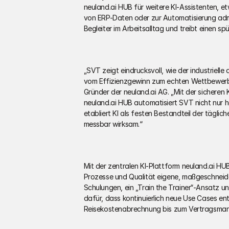
neuland.ai HUB für weitere KI-Assistenten, e
von ERP-Daten oder zur Automatisierung admin
Begleiter im Arbeitsalltag und treibt einen s
„SVT zeigt eindrucksvoll, wie der industrielle 
vom Effizienzgewinn zum echten Wettbewerbsv
Gründer der neuland.ai AG. „Mit der sichere
neuland.ai HUB automatisiert SVT nicht nur
etabliert KI als festen Bestandteil der tägli
messbar wirksam.“  
Mit der zentralen KI-Plattform neuland.ai HUB
Prozesse und Qualität eigene, maßgeschneider
Schulungen, ein „Train the Trainer“-Ansatz u
dafür, dass kontinuierlich neue Use Cases ent
Reisekostenabrechnung bis zum Vertragsman