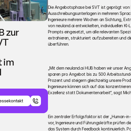
Die Angebotsphase bei SVT ist geprägt von bi
Ausschreibungsunterlagen in mehreren Sprachen
Ingenieure mehrere Wochen an Sichtung, Extra
von neuland.ai entwickelten, individuellen KI
 zur 
Prompts eingesetzt, um alle relevanten Spezif
extrahieren, strukturiert aufzubereiten und 
VT 
überführen.
im 
„Mit dem neuland.ai HUB haben wir unser An
I
sparen pro Angebot bis zu 500 Arbeitsstund
Prozent und steigern gleichzeitig unsere Prod
Ingenieure können sich auf das konzentrieren,
Exzellenz statt Dokumentenarbeit“, sagt Mi
essekontakt
essekontakt
Ein zentraler Erfolgsfaktor ist der „Human-in
vor, Ingenieure und Führungskräfte prüfen die
das System durch Feedback kontinuierlich. P