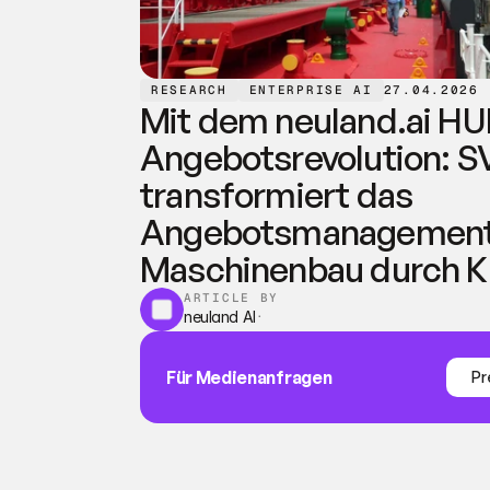
RESEARCH
ENTERPRISE AI
27.04.2026
Mit dem neuland.ai HUB
Angebotsrevolution: S
transformiert das 
Angebotsmanagement 
Maschinenbau durch K
ARTICLE BY
neuland AI
·
Für Medienanfragen
Pr
Pr