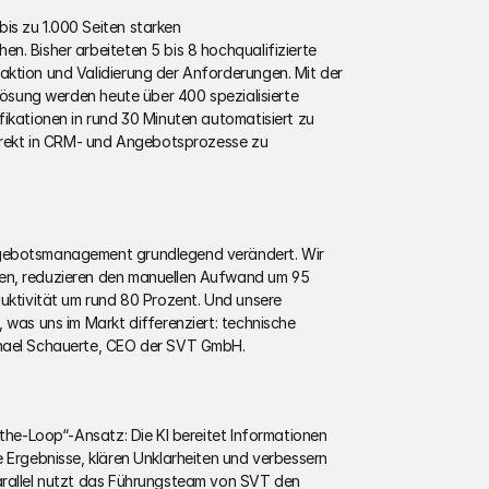
s zu 1.000 Seiten starken 
. Bisher arbeiteten 5 bis 8 hochqualifizierte 
ktion und Validierung der Anforderungen. Mit der 
-Lösung werden heute über 400 spezialisierte 
ikationen in rund 30 Minuten automatisiert zu 
direkt in CRM- und Angebotsprozesse zu 
gebotsmanagement grundlegend verändert. Wir 
en, reduzieren den manuellen Aufwand um 95 
uktivität um rund 80 Prozent. Und unsere 
 was uns im Markt differenziert: technische 
chael Schauerte, CEO der SVT GmbH. 
-the-Loop“-Ansatz: Die KI bereitet Informationen 
 Ergebnisse, klären Unklarheiten und verbessern 
arallel nutzt das Führungsteam von SVT den 