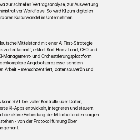
twa zur schnellen Vertragsanalyse, zur Auswertung 
istrativer Workflows. So wird KI zum digitalen 
pürbaren Kulturwandel im Unternehmen.  
deutsche Mittelstand mit einer AI First-Strategie 
orteil kommt“, erklärt Karl-Heinz Land, CEO und 
n KI-Management- und Orchestrierungsplattform 
 hochkomplexe Angebotsprozesse, sondern 
chen Arbeit – menschzentriert, datensouverän und 
 kann SVT bei voller Kontrolle über Daten, 
te KI-Apps entwickeln, integrieren und steuern. 
nd die aktive Einbindung der Mitarbeitenden sorgen 
stehen - von der Protokollführung über 
agement.  