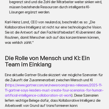
begrenzt sind und die Zahl der Mitarbeiter weiter sinken wird, 
müssen bestehende Ressourcen durch intelligente KI-
Lösungen ergänzt werden.
Karl-Heinz Land, CEO von neuland.ai, beschreibt es so: „Die 
Kollaborative Intelligenz ist nicht nur eine technologische Vision. 
Sie ist die Antwort auf den Fachkräftebedarf. KI übernimmt die 
Routinen, damit Menschen sich auf das konzentrieren können, 
was wirklich zählt.“
Die Rolle von Mensch und KI: Ein 
Team im Einklang
Eine aktuelle Gartner-Studie skizziert vier mögliche Szenarien für 
die Zukunft der Zusammenarbeit zwischen Mensch und KI 
(
https://www.gartner.com/en/newsroom/press-releases/2025-11-
11-gartner-says-leaders-must-create-four-scenarios-for-human-
artificial-intelligence-collaboration-at-work
). Diese Szenarien 
liefern wichtige Belege dafür, dass Kollaborative Intelligenz die 
Arbeitswelt von Grund auf transformieren kann: