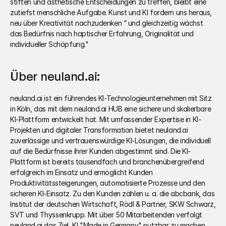
stiften und ästhetische Entscheidungen zu treffen, bleibt eine 
zutiefst menschliche Aufgabe. Kunst und KI fordern uns heraus, 
neu über Kreativität nachzudenken “ und gleichzeitig wächst 
das Bedürfnis nach haptischer Erfahrung, Originalität und 
individueller Schöpfung."
Über neuland.ai:
neuland.ai ist ein führendes KI-Technologieunternehmen mit Sitz 
in Köln, das mit dem neuland.ai HUB eine sichere und skalierbare 
KI-Plattform entwickelt hat. Mit umfassender Expertise in KI-
Projekten und digitaler Transformation bietet neuland.ai 
zuverlässige und vertrauenswürdige KI-Lösungen, die individuell 
auf die Bedürfnisse ihrer Kunden abgestimmt sind. Die KI-
Plattform ist bereits tausendfach und branchenübergreifend 
erfolgreich im Einsatz und ermöglicht Kunden 
Produktivitätssteigerungen, automatisierte Prozesse und den 
sicheren KI-Einsatz. Zu den Kunden zählen u. a. die abcbank, das 
Institut der deutschen Wirtschaft, Rödl & Partner, SKW Schwarz, 
SVT und Thyssenkrupp. Mit über 50 Mitarbeitenden verfolgt 
neuland.ai das Ziel, KI "Made in Germany" nutzbar zu machen 