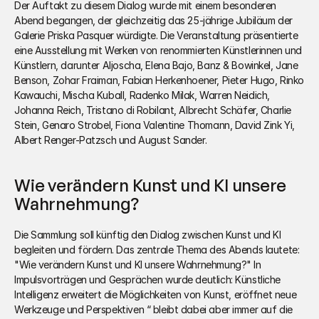
Der Auftakt zu diesem Dialog wurde mit einem besonderen 
Abend begangen, der gleichzeitig das 25-jährige Jubiläum der 
Galerie Priska Pasquer würdigte. Die Veranstaltung präsentierte 
eine Ausstellung mit Werken von renommierten Künstlerinnen und 
Künstlern, darunter Aljoscha, Elena Bajo, Banz & Bowinkel, Jane 
Benson, Zohar Fraiman, Fabian Herkenhoener, Pieter Hugo, Rinko 
Kawauchi, Mischa Kuball, Radenko Milak, Warren Neidich, 
Johanna Reich, Tristano di Robilant, Albrecht Schäfer, Charlie 
Stein, Genaro Strobel, Fiona Valentine Thomann, David Zink Yi, 
Albert Renger-Patzsch und August Sander.
Wie verändern Kunst und KI unsere 
Wahrnehmung? 
Die Sammlung soll künftig den Dialog zwischen Kunst und KI 
begleiten und fördern. Das zentrale Thema des Abends lautete: 
"Wie verändern Kunst und KI unsere Wahrnehmung?" In 
Impulsvorträgen und Gesprächen wurde deutlich: Künstliche 
Intelligenz erweitert die Möglichkeiten von Kunst, eröffnet neue 
Werkzeuge und Perspektiven “ bleibt dabei aber immer auf die 