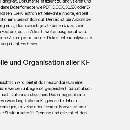
e Fähigkeit, Dokumente effizient zu analysieren und 
iedene Dateiformate wie PDF, DOCX, XLSX oder E-
en. Die KI extrahiert relevante Inhalte, erstellt 
onen übersichtlich auf. Derzeit ist die Anzahl der 
renzt, doch bereits jetzt können bis zu zehn 
 Feature, das in Zukunft weiter ausgebaut wird. 
orme Zeitersparnis bei der Dokumentenanalyse und 
itung in Unternehmen.
le und Organisation aller KI-
ichtlich wird, bietet das neuland.ai HUB eine 
äufe werden unbegrenzt gespeichert, automatisch 
t nach Datum durchsuchen. Das ermöglicht eine 
rverwendung früherer KI-generierter Inhalte. 
e anlegen, einzelne oder mehrere Konversationen 
e Struktur schafft Ordnung und erleichtert das 