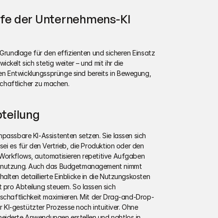
ufe der Unternehmens-KI 
 Grundlage für den effizienten und sicheren Einsatz 
kelt sich stetig weiter – und mit ihr die 
 Entwicklungssprünge sind bereits in Bewegung, 
tschaftlicher zu machen.
bteilung
passbare KI-Assistenten setzen. Sie lassen sich 
ei es für den Vertrieb, die Produktion oder den 
Workflows, automatisieren repetitive Aufgaben 
cennutzung. Auch das Budgetmanagement nimmt 
lten detaillierte Einblicke in die Nutzungskosten 
pro Abteilung steuern. So lassen sich 
tschaftlichkeit maximieren. Mit der Drag-and-Drop-
r KI-gestützter Prozesse noch intuitiver. Ohne 
eiderte Anwendungen erstellen und nahtlos in 