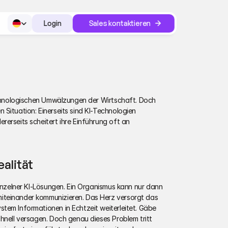
Select Language
Login
Sales kontaktieren
Login
technologischen Umwälzungen der Wirtschaft. Doch 
Situation: Einerseits sind KI-Technologien 
erseits scheitert ihre Einführung oft an 
alität
einzelner KI-Lösungen. Ein Organismus kann nur dann 
teinander kommunizieren. Das Herz versorgt das 
tem Informationen in Echtzeit weiterleitet. Gäbe 
hnell versagen. Doch genau dieses Problem tritt 