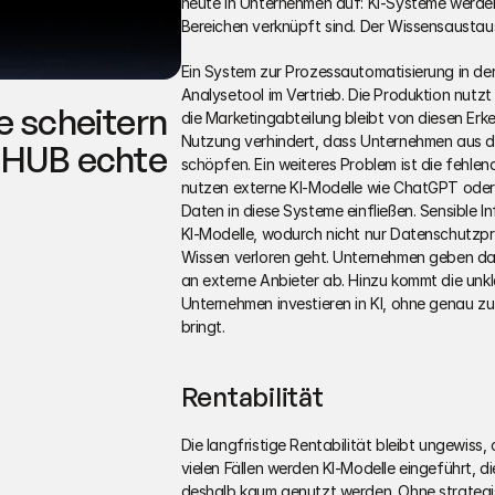
heute in Unternehmen auf: KI-Systeme werden i
Bereichen verknüpft sind. Der Wissensaustaus
Ein System zur Prozessautomatisierung in der
Analysetool im Vertrieb. Die Produktion nutzt 
 scheitern 
die Marketingabteilung bleibt von diesen Erk
Nutzung verhindert, dass Unternehmen aus d
 HUB echte 
schöpfen. Ein weiteres Problem ist die fehlen
nutzen externe KI-Modelle wie ChatGPT oder 
Daten in diese Systeme einfließen. Sensible I
KI-Modelle, wodurch nicht nur Datenschutzpr
Wissen verloren geht. Unternehmen geben dami
an externe Anbieter ab. Hinzu kommt die unklar
Unternehmen investieren in KI, ohne genau zu
bringt. 
Rentabilität
Die langfristige Rentabilität bleibt ungewiss,
vielen Fällen werden KI-Modelle eingeführt, di
deshalb kaum genutzt werden. Ohne strategis