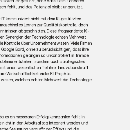
soliert eingeführt, ohne dass sie mit anderen 
ch fehlt, und das Potenzial bleibt ungenutzt. 
 IT kommuniziert nicht mit dem KI-gestützten 
maschinelles Lernen zur Qualitätskontrolle, doch 
enntnissen abgeschnitten. Diese fragmentierte KI-
en Synergien der Technologie echten Mehrwert 
de Kontrolle über Unternehmenswissen. Viele Firmen 
Google Bard, ohne zu berücksichtigen, dass ihre 
nformationen gelangen so unkontrolliert in fremde 
obleme entstehen, sondern auch strategisches 
t einen wesentlichen Teil ihrer Innovationskraft 
e Wirtschaftlichkeit vieler KI-Projekte. 
 wissen, welchen echten Mehrwert die Technologie 
 da es an messbaren Erfolgskennzahlen fehlt. In 
e nicht in den Arbeitsalltag integriert werden und 
che Steuerung verpufft der Effekt und die 