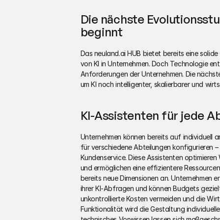
Die nächste Evolutionsst
beginnt
Das neuland.ai HUB bietet bereits eine solide
von KI in Unternehmen. Doch Technologie entwic
Anforderungen der Unternehmen. Die nächsten
um KI noch intelligenter, skalierbarer und wir
KI-Assistenten für jede A
Unternehmen können bereits auf individuell an
für verschiedene Abteilungen konfigurieren – s
Kundenservice. Diese Assistenten optimieren 
und ermöglichen eine effizientere Ressour
bereits neue Dimensionen an. Unternehmen erha
ihrer KI-Abfragen und können Budgets gezielt 
unkontrollierte Kosten vermeiden und die Wir
Funktionalität wird die Gestaltung individuelle
technisches Vorwissen lassen sich maßgeschn