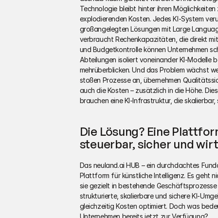
Technologie bleibt hinter ihren Möglichkeiten 
explodierenden Kosten. Jedes KI-System veru
großangelegten Lösungen mit Large Language
verbraucht Rechenkapazitäten, die direkt mit
und Budgetkontrolle können Unternehmen schne
Abteilungen isoliert voneinander KI-Modelle 
mehrüberblicken. Und das Problem wächst wei
stoßen Prozesse an, übernehmen Qualitätssic
auch die Kosten – zusätzlich in die Höhe. Di
brauchen eine KI-Infrastruktur, die skalierbar,
Die Lösung? Eine Plattform
steuerbar, sicher und wir
Das neuland.ai HUB – ein durchdachtes Fundam
Plattform für künstliche Intelligenz. Es geht n
sie gezielt in bestehende Geschäftsprozesse 
strukturierte, skalierbare und sichere KI-Umg
gleichzeitig Kosten optimiert. Doch was bede
Unternehmen bereits jetzt zur Verfügung?