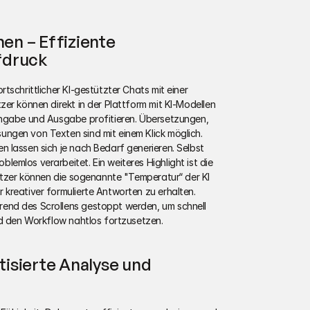
en – Effiziente 
fdruck
schrittlicher KI-gestützter Chats mit einer 
er können direkt in der Plattform mit KI-Modellen 
ingabe und Ausgabe profitieren. Übersetzungen, 
ngen von Texten sind mit einem Klick möglich. 
 lassen sich je nach Bedarf generieren. Selbst 
mlos verarbeitet. Ein weiteres Highlight ist die 
utzer können die sogenannte "Temperatur“ der KI 
kreativer formulierte Antworten zu erhalten. 
end des Scrollens gestoppt werden, um schnell 
nd den Workflow nahtlos fortzusetzen.
sierte Analyse und 