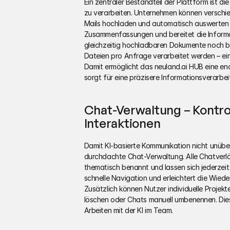
Ein zentraler Bestandteil der Plattform ist di
zu verarbeiten. Unternehmen können versch
Mails hochladen und automatisch auswerten lass
Zusammenfassungen und bereitet die Informati
gleichzeitig hochladbaren Dokumente noch beg
Dateien pro Anfrage verarbeitet werden – ein
Damit ermöglicht das neuland.ai HUB eine en
sorgt für eine präzisere Informationsverarbe
Chat-Verwaltung – Kontrol
Interaktionen
Damit KI-basierte Kommunikation nicht unübers
durchdachte Chat-Verwaltung. Alle Chatverl
thematisch benannt und lassen sich jederzei
schnelle Navigation und erleichtert die Wiede
Zusätzlich können Nutzer individuelle Projekt
löschen oder Chats manuell umbenennen. Dies
Arbeiten mit der KI im Team.