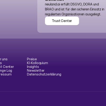
neuland.ai erfüllt DSGVO, DORA und 
BRAO und ist für den sicheren Einsatz in 
regulierten Organisationen ausgelegt.
Trust Center
Trust Center
r uns
Preise
s
KI-Kolloquium
st Center
Insights
nge Log
Newsletter
ressum
Datenschutzerklärung