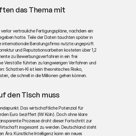
ften das Thema mit 
erlor vertrauliche Fertigungspläne, nachdem ein 
ngegeben hatte. Teile der Daten tauchten später in 
e internationale Beratungsfirma nutzte ungeprüft 
orrektur und Reputationsarbeiten kosteten über 1,2 
mente zu Bewerbungsverfahren in ein frei 
e Verstöße führten zu langwierigen Verfahren und 
n: Schatten-KI ist kein theoretisches Risiko, 
ten, die schnell in die Millionen gehen können.
uf den Tisch muss
ndepunkt. Das wirtschaftliche Potenzial für 
arden Euro beziffert (IW Köln). Doch ohne klare 
ransparente Prozesse droht dieser Fortschritt zur 
irtschaft insgesamt zu werden. Deutschland steht 
ra. Künstliche Intelligenz kann ein neues 