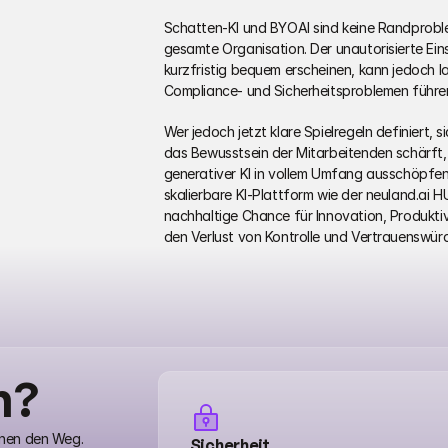
Schatten-KI und BYOAI sind keine Randprobleme
gesamte Organisation. Der unautorisierte Eins
kurzfristig bequem erscheinen, kann jedoch l
Compliance- und Sicherheitsproblemen führen
Wer jedoch jetzt klare Spielregeln definiert, 
das Bewusstsein der Mitarbeitenden schärft, k
generativer KI in vollem Umfang ausschöpfen. 
skalierbare KI-Plattform wie der neuland.ai HU
nachhaltige Chance für Innovation, Produkti
den Verlust von Kontrolle und Vertrauenswürd
n?
hnen den Weg.
Sicherheit