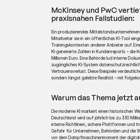
McKinsey und PwC vertie
praxisnahen Fallstudien:
Ein produzierendes Mittelstandsunternehmen v
Mitarbeiter sie in ein öffentliches KI-Tool ei
Trainingskontexten anderer Anbieter auf. Ein
KI-generierte Zahlen in Kundenreports – die K
Millionen Euro. Eine Behörde lud interne Doku
zugängliches KI-System datenschutzrechtlich
Vertrauensverlust. Diese Beispiele verdeutliche
sondern längst gelebte Realität – mit Folgekos
Warum das Thema jetzt a
Die moderne KI markiert einen historischen We
Deutschland wird auf jährlich bis zu 330 Milli
interne Richtlinien, sichere Plattformen und t
Gefahr für Unternehmen, Behörden und die W
vor dem Dampfmaschinenmoment der digitalen Ä