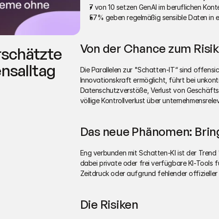
7 von 10 setzen GenAI im beruflichen Kont
57% geben regelmäßig sensible Daten in ex
Von der Chance zum Risi
rschätzte 
nsalltag
Die Parallelen zur "Schatten-IT“ sind offensi
Innovationskraft ermöglicht, führt bei unkont
Datenschutzverstöße, Verlust von Geschäfts
völlige Kontrollverlust über unternehmensrele
Das neue Phänomen: Bring
Eng verbunden mit Schatten-KI ist der Trend 
dabei private oder frei verfügbare KI-Tools f
Zeitdruck oder aufgrund fehlender offiziell
Die Risiken