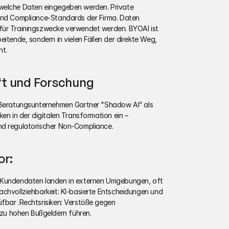
welche Daten eingegeben werden. Private 
 und Compliance-Standards der Firma. Daten 
für Trainingszwecke verwendet werden. BYOAI ist 
itende, sondern in vielen Fällen der direkte Weg, 
ht.
t und Forschung
e Beratungsunternehmen Gartner "Shadow AI“ als 
en in der digitalen Transformation ein – 
nd regulatorischer Non-Compliance.
or:
d Kundendaten landen in externen Umgebungen, oft 
achvollziehbarkeit: KI-basierte Entscheidungen und 
fbar .Rechtsrisiken: Verstöße gegen 
u hohen Bußgeldern führen.