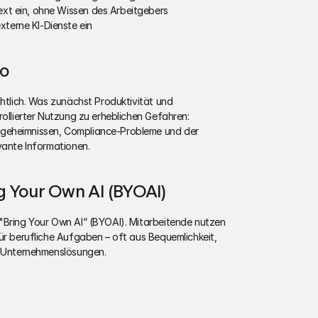
ext ein, ohne Wissen des Arbeitgebers
terne KI-Dienste ein
ko
chtlich. Was zunächst Produktivität und 
rollierter Nutzung zu erheblichen Gefahren: 
geheimnissen, Compliance-Probleme und der 
vante Informationen.
 Your Own AI (BYOAI)
"Bring Your Own AI“ (BYOAI). Mitarbeitende nutzen 
ür berufliche Aufgaben – oft aus Bequemlichkeit, 
er Unternehmenslösungen.