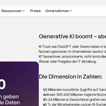
Ressourcen
Preise
Unternehmen
Generative KI boomt – ab
KI-Tools wie ChatGPT oder Gemini haben in kü
Nutzern gewonnen. In Unternehmen wächst d
KI“ bezeichnen: unautorisierte, nicht kontrol
Wissen oder Freigabe der IT-Abteilung.
Die Dimension in Zahlen:
1,8 Milliarden monatliche Zugriffe auf Ge
weltweit 500–600 Millionen tägliche Nutze
20–24 Millionen in Deutschland greifen mi
68 % der Mitarbeitenden nutzen KI-Syst