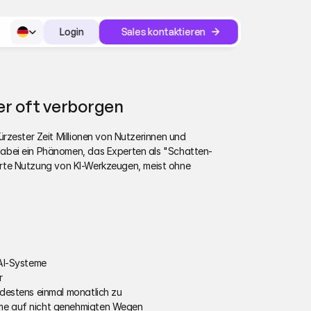
Select Language
Login
Sales kontaktieren
Login
er oft verborgen
rzester Zeit Millionen von Nutzerinnen und 
abei ein Phänomen, das Experten als "Schatten-
lierte Nutzung von KI-Werkzeugen, meist ohne 
nAI-Systeme 
r
ndestens einmal monatlich zu 
eme auf nicht genehmigten Wegen